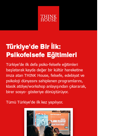
Tü
rkiye'de Bir İlk:
Psikofelsefe Eğitimleri
Türkiye’de ilk defa psiko-felsefe eğitimleri
başlatarak kayda değer bir kültür hareketine
imza atan THINK House, felsefe, edebiyat ve
psikoloji dünyasını sahiplenen programlarını,
klasik atölye/workshop anlayışından çıkararak,
birer sosyo- gösteriye dönüştürüyor.
Tümü Türkiye'de ilk kez yapılıyor.