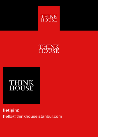
İletişim:
hello@thinkhouseistanbul.com