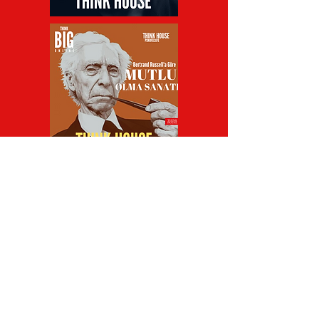
referanslarımız-
kurumsal eğİTİM