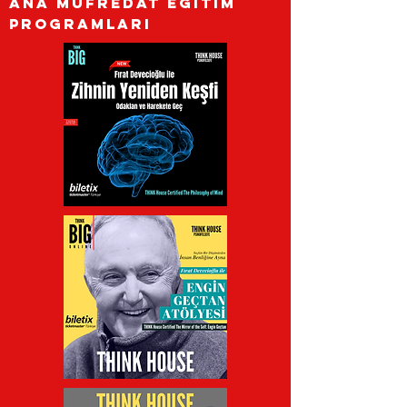
ana Müfredat eğİTİM
programları